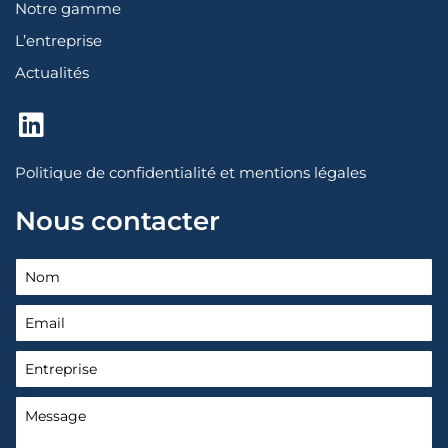
Notre gamme
L’entreprise
Actualités
L
i
n
Politique de confidentialité et mentions légales
k
Nous contacter
e
d
i
n