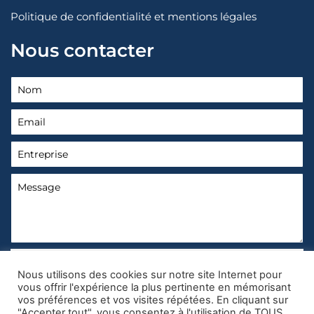
n
Politique de confidentialité et mentions légales
k
Nous contacter
e
d
i
n
RGPD
*
Nous utilisons des cookies sur notre site Internet pour
Oui, j’accepte la
politique de confidentialité et mentions
vous offrir l'expérience la plus pertinente en mémorisant
légales
.
vos préférences et vos visites répétées. En cliquant sur
J'accepte également d'être recontacté par INRESA en
"Accepter tout", vous consentez à l'utilisation de TOUS